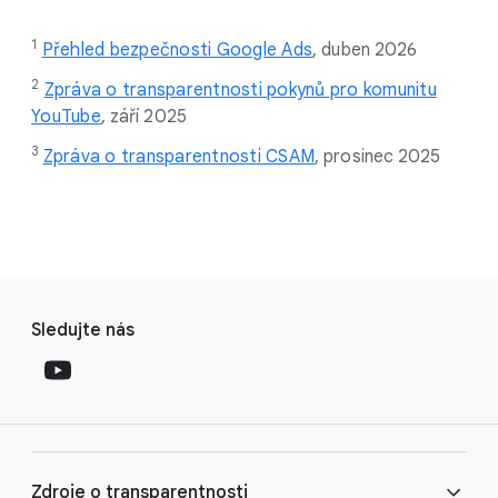
1
Přehled bezpečnosti Google Ads
,
duben 2026
2
Zpráva o transparentnosti pokynů pro komunitu
YouTube
, září 2025
3
Zpráva o transparentnosti CSAM
, prosinec 2025
F
S
o
Sledujte nás
o
o
c
t
i
e
a
r
l
l
M
Zdroje o transparentnosti