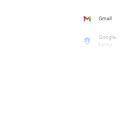
Gmail
Google-
konto
Google Ad
Manager
Google
AdMob
Google Ads
Google
AdSense