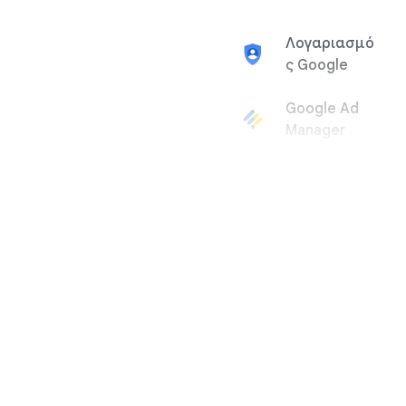
Λογαριασμό
ς Google
Google Ad
Manager
Google
AdMob
Διαφημίσεις
Google
Google
AdSense
Google Arts
& Culture