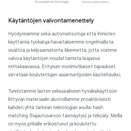
Käytäntöjen valvontamenettely
Hyödynnämme sekä automatisoituja että ihmisten
käyttämiä työkaluja havaitaksemme ongelmallista
sisältöä ja kelpaamatonta liikennettä, jotta voimme
valvoa käytäntöjen noudattamista laajassa
mittakaavassa. Erityisen monimutkaiset tapaukset
siirretään koulutettujen asiantuntijoiden käsiteltäviksi.
Tunnistamme lasten seksuaaliseen hyväksikäyttöön
liittyvän materiaalin alustoillamme proaktiivisesti
kahden yhtä tärkeän teknologian avulla: hash
matching (hajautusarvon täsmäytys) ja tekoäly. Meillä
on myös pitkälle erikoistunut ja koulutettu