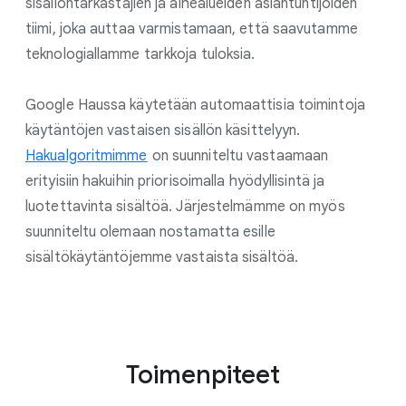
sisällöntarkastajien ja aihealueiden asiantuntijoiden
tiimi, joka auttaa varmistamaan, että saavutamme
teknologiallamme tarkkoja tuloksia.
Google Haussa käytetään automaattisia toimintoja
käytäntöjen vastaisen sisällön käsittelyyn.
Hakualgoritmimme
on suunniteltu vastaamaan
erityisiin hakuihin priorisoimalla hyödyllisintä ja
luotettavinta sisältöä. Järjestelmämme on myös
suunniteltu olemaan nostamatta esille
sisältökäytäntöjemme vastaista sisältöä.
Toimenpiteet