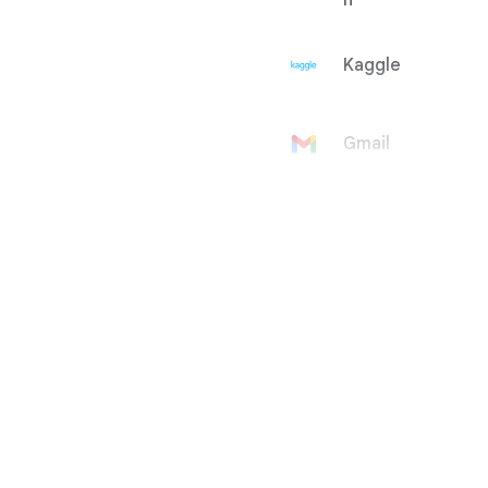
h
Kaggle
Gmail
Compte
Google
Google Ad
Manager
Google
AdMob
Google Ads