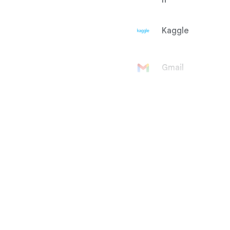
h
Kaggle
Gmail
Compte
Google
Google Ad
Manager
Google
AdMob
Google Ads