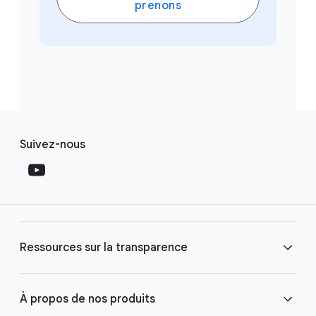
prenons
F
S
o
Suivez-nous
o
o
c
t
i
e
a
r
l
l
M
Ressources sur la transparence
i
o
n
d
u
k
Centre de transparence publicitaire
À propos de nos produits
l
s