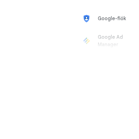
Google-fiók
Google Ad
Manager
Google
AdMob
Google Ads
Google
AdSense
Google Arts
& Culture