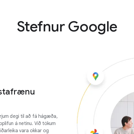
Stefnur Google
 stafrænu
erjum degi til að fá hágæða,
pplifun á netinu. Við tökum
iðarleika vara okkar og