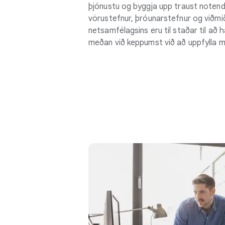
þjónustu og byggja upp traust notenda
vörustefnur, þróunarstefnur og viðmi
netsamfélagsins eru til staðar til a
meðan við keppumst við að uppfylla m