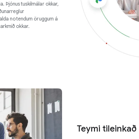
. Þjónustuskilmálar okkar,
ðunarreglur
ð halda notendum öruggum á
arkmið okkar.
Teymi tileinkað