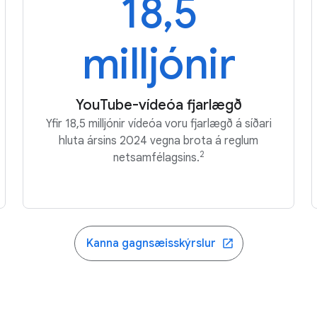
18,5
milljónir
YouTube-vídeóa fjarlægð
Yfir 18,5 milljónir vídeóa voru fjarlægð á síðari
hluta ársins 2024 vegna brota á reglum
2
netsamfélagsins.
Kanna gagnsæisskýrslur