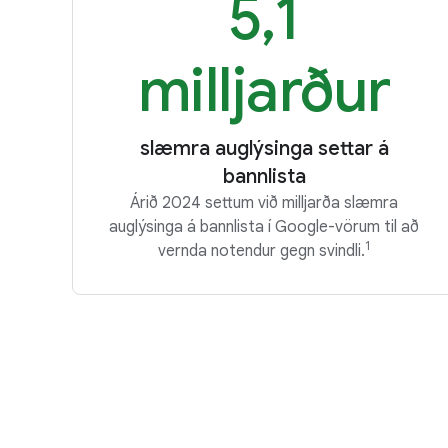
5,1
milljarður
slæmra auglýsinga settar á
bannlista
Árið 2024 settum við milljarða slæmra
auglýsinga á bannlista í Google-vörum til að
1
vernda notendur gegn svindli.