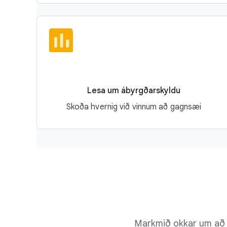
Lesa um ábyrgðarskyldu
Skoða hvernig við vinnum að gagnsæi
Markmið okkar um að g