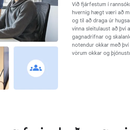
Við fjárfestum í rannsók
hvernig hægt væri að m
og til að draga úr hugs
vinna sleitulaust að því 
gagnadrifnar og skalanl
notendur okkar með því 
vörum okkar og þjónust