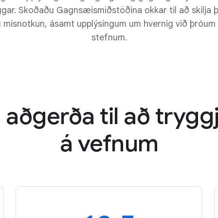
gar. Skoðaðu Gagnsæismiðstöðina okkar til að skilja 
g misnotkun, ásamt upplýsingum um hvernig við þróu
stefnum.
il aðgerða til að trygg
á vefnum