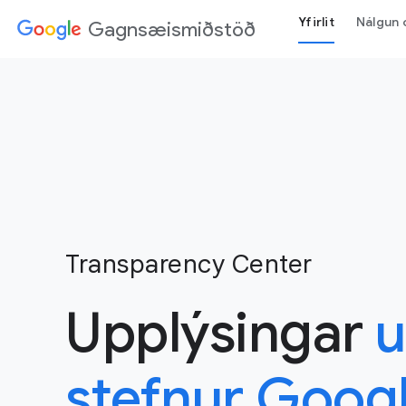
Yfirlit
Nálgun 
Gagnsæismiðstöð
Transparency Center
Upplýsingar
stefnur Goog