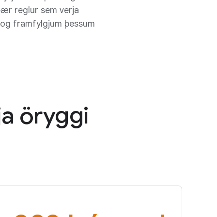
þær reglur sem verja
m og framfylgjum þessum
ja öryggi