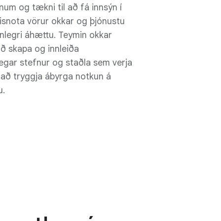
num og tækni til að fá innsýn í
isnota vörur okkar og þjónustu
anlegri áhættu. Teymin okkar
að skapa og innleiða
egar stefnur og staðla sem verja
að tryggja ábyrga notkun á
u.