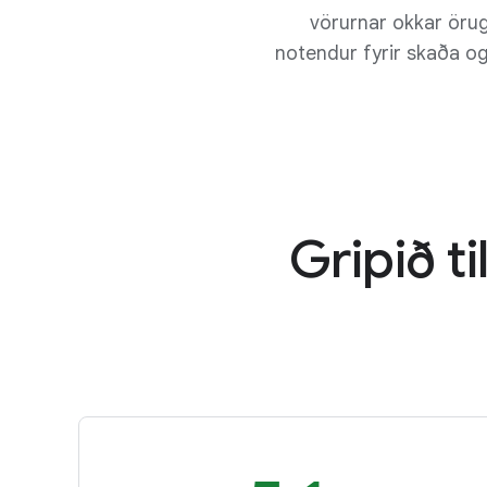
vörurnar okkar örug
notendur fyrir skaða o
Gripið t