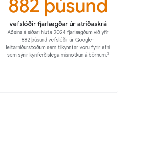
882 þúsund
vefslóðir fjarlægðar úr atriðaskrá
Aðeins á síðari hluta 2024 fjarlægðum við yfir
882 þúsund vefslóðir úr Google-
leitarniðurstöðum sem tilkynntar voru fyrir efni
3
sem sýnir kynferðislega misnotkun á börnum.