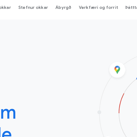
okkar
Stefnur okkar
Ábyrgð
Verkfæri og forrit
Þáttt
um
le