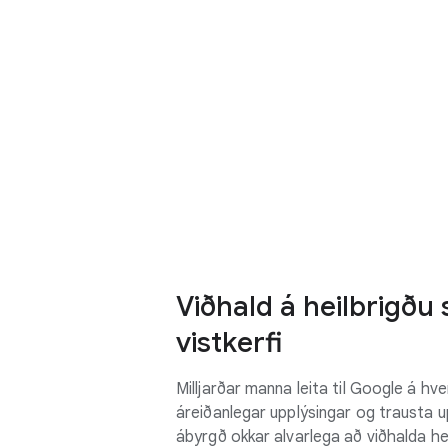
Viðhald á heilbrigðu
vistkerfi
Milljarðar manna leita til Google á hv
áreiðanlegar upplýsingar og trausta u
ábyrgð okkar alvarlega að viðhalda he