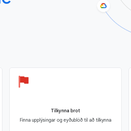
Tilkynna brot
Finna upplýsingar og eyðublöð til að tilkynna