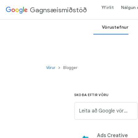
Yfirlit
Nálgun 
Gagnsæismiðstöð
Vörustefnur
Vörur
Blogger
SKOÐA EFTIR VÖRU
Leita að Google vöru af listanum hér að neðan
Ads Creative