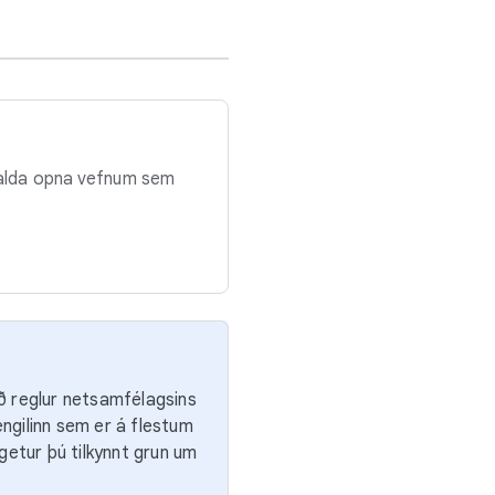
 halda opna vefnum sem
ið reglur netsamfélagsins
engilinn sem er á flestum
 getur þú tilkynnt grun um