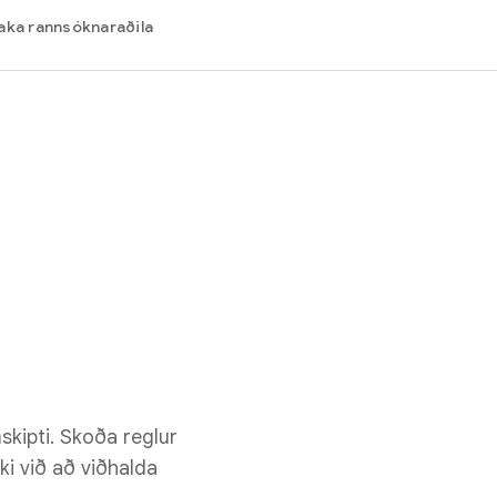
aka rannsóknaraðila
skipti. Skoða reglur
i við að viðhalda