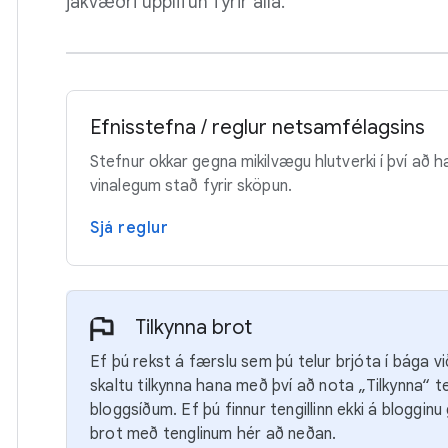
jákvæðri upplifun fyrir alla.
Efnisstefna / reglur netsamfélagsins
Stefnur okkar gegna mikilvægu hlutverki í því að
vinalegum stað fyrir sköpun.
Sjá reglur
Tilkynna brot
Ef þú rekst á færslu sem þú telur brjóta í bága v
skaltu tilkynna hana með því að nota „Tilkynna“ t
bloggsíðum. Ef þú finnur tengillinn ekki á blogginu
brot með tenglinum hér að neðan.