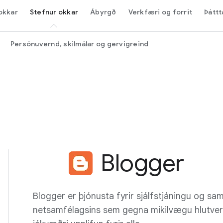
okkar
Stefnur okkar
Ábyrgð
Verkfæri og forrit
Þáttt
Persónuvernd, skilmálar og gervigreind
Blogger
Blogger er þjónusta fyrir sjálfstjáningu og sam
netsamfélagsins sem gegna mikilvægu hlutverk