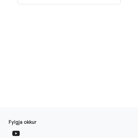
F
S
o
Fylgja okkur
o
o
c
t