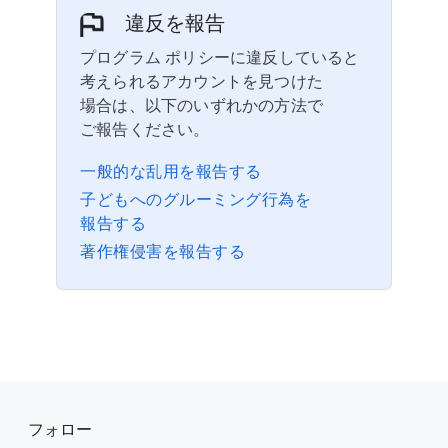
違反を​報告
プログラム ポリシーに​違反していると​
考えられる​アカウントを​見つけた​
場合は、​以下の​いずれかの​方法で​
ご報告ください。
一般的な​乱用を​報告する
子ども​への​グルーミング行為を​
報告する
著作権侵害を​報告する
F
S
o
フォロー
o