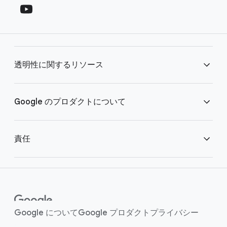
o
c
t
i
e
a
r
l
l
M
透明性に​関する​リソース
i
o
n
d
u
k
広告の​透明性に​ついて
Google の​プロダクトに​ついて
l
s
e
透明性レポート
検索の​取り組み
責任
YouTube の​取り組み
公共政策
ヘルプセンター
子ども​たちを​保護する
Google に​ついて
Google プロダクト
プライバシー