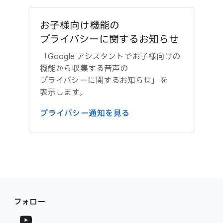
お子様向け機能の​
プライバシーに​関する​お知らせ
「Google アシスタントで​お子様向けの​
機能から​収集する​音声の​
プライバシーに​関する​お知らせ」を​
表示します。
プライバシー通知を​見る
F
S
o
フォロー
o
o
c