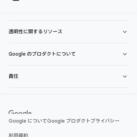
t
i
e
a
r
l
l
M
透明性に​関する​リソース
i
o
n
d
u
k
広告の​透明性に​ついて
Google の​プロダクトに​ついて
l
s
e
透明性レポート
検索の​取り組み
責任
YouTube の​取り組み
公共政策
ヘルプセンター
子ども​たちを​保護する
Google に​ついて
Google プロダクト
プライバシー
利用規約
セーフティ センター