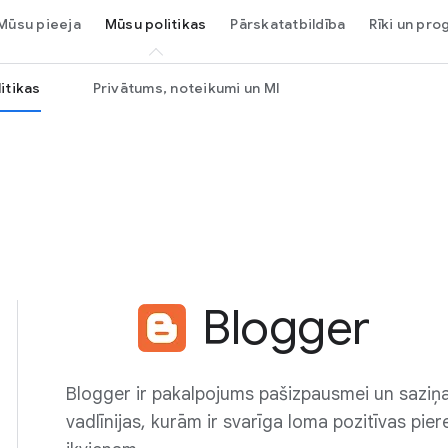
Mūsu pieeja
Mūsu politikas
Pārskatatbildība
Rīki un pr
itikas
Privātums, noteikumi un MI
Blogger
Blogger ir pakalpojums pašizpausmei un saziņa
vadlīnijas, kurām ir svarīga loma pozitīvas pi