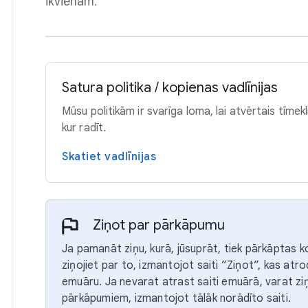
ikvienam.
Satura politika / kopienas vadlīnijas
Mūsu politikām ir svarīga loma, lai atvērtais tīmek
kur radīt.
Skatiet vadlīnijas
Ziņot par pārkāpumu
Ja pamanāt ziņu, kurā, jūsuprāt, tiek pārkāptas ko
ziņojiet par to, izmantojot saiti ”Ziņot”, kas atr
emuāru. Ja nevarat atrast saiti emuārā, varat z
pārkāpumiem, izmantojot tālāk norādīto saiti.