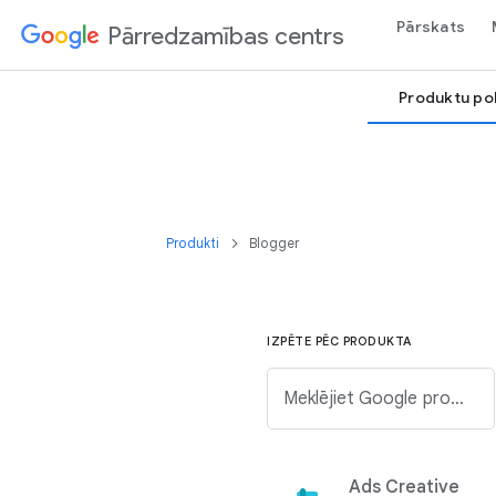
Pārskats
Pārredzamības centrs
Produktu pol
Produkti
Blogger
IZPĒTE PĒC PRODUKTA
Meklējiet Google produktu zemāk esošajā sarakstā.
Ads Creative