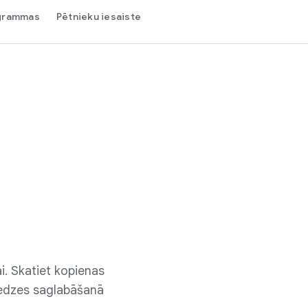
ogrammas
Pētnieku iesaiste
i. Skatiet kopienas
eredzes saglabāšanā