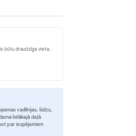
lis būtu draudzīga vieta,
pienas vadlīnijas, lūdzu,
odama lielākajā daļā
iņot par iespējamiem