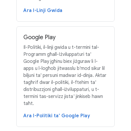
Ara l-Linji Gwida
Google Play
Il-Politiki, il-linji gwida u t-termini tal-
Programm għall-Iżviluppaturi ta'
Google Play jgħinu biex jiżguraw li l-
apps u l-logħob jitwasslu b'mod sikur lil
biljuni ta' persuni madwar id-dinja. Aktar
tagħrif dwar il-politiki, il-ftehim ta'
distribuzzjoni għall-iżviluppaturi, u t-
termini tas-servizz jista' jinkiseb hawn
taħt.
Ara l-Politiki ta' Google Play