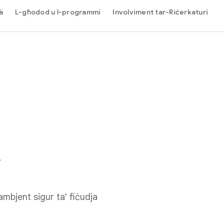
à
L-għodod u l-programmi
Involviment tar-Riċerkaturi
 ambjent sigur ta' fiċudja