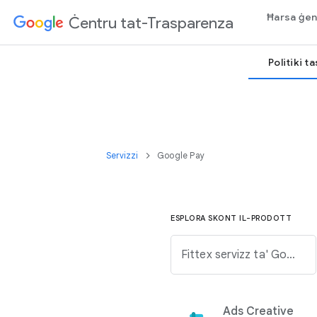
Ħarsa ġen
Ċentru tat-Trasparenza
Politiki t
Servizzi
Google Pay
ESPLORA SKONT IL-PRODOTT
Fittex servizz ta' Google mil-lista t'hawn taħt.
Ads Creative