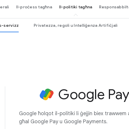
erali
Il-proċess tagħna
Il-politiki tagħna
Responsabbilt
as-servizz
Privatezza, regoli u Intelliġenza Artifiċjali
Google Pay
Google ħolqot il-politiki li ġejjin biex trawwem
għal Google Pay u Google Payments.