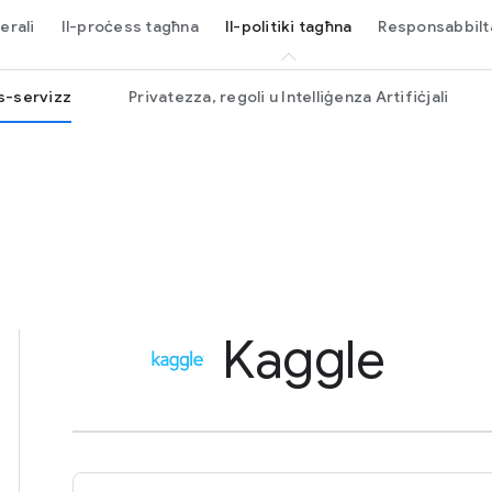
erali
Il-proċess tagħna
Il-politiki tagħna
Responsabbilt
as-servizz
Privatezza, regoli u Intelliġenza Artifiċjali
Kaggle