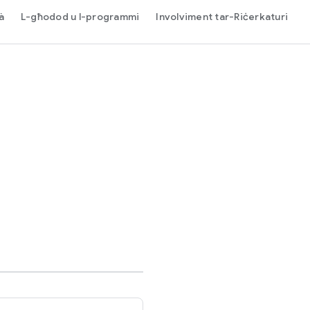
à
L-għodod u l-programmi
Involviment tar-Riċerkaturi