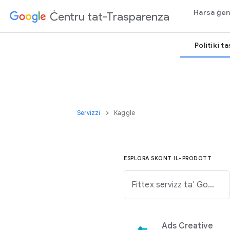
Ħarsa ġen
Ċentru tat-Trasparenza
Politiki t
Servizzi
Kaggle
ESPLORA SKONT IL-PRODOTT
Fittex servizz ta' Google mil-lista t'hawn taħt.
Ads Creative