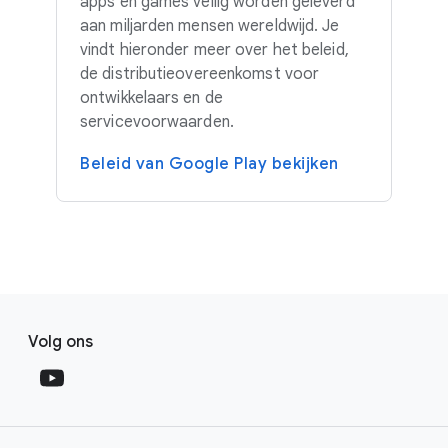
apps en games veilig worden geleverd
aan miljarden mensen wereldwijd. Je
vindt hieronder meer over het beleid,
de distributieovereenkomst voor
ontwikkelaars en de
servicevoorwaarden.
Beleid van Google Play bekijken
F
S
o
Volg ons
o
o
c
t
i
e
a
r