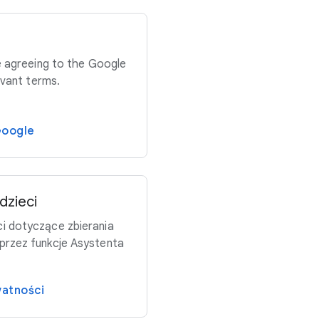
e agreeing to the Google
evant terms.
Google
dzieci
i dotyczące zbierania
przez funkcje Asystenta
watności