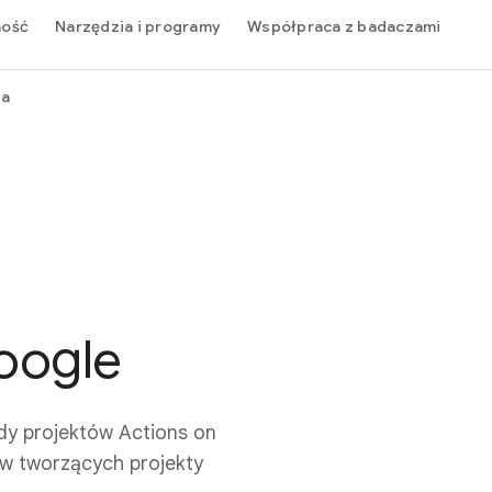
ność
Narzędzia i programy
Współpraca z badaczami
ja
oogle
dy projektów Actions on
w tworzących projekty