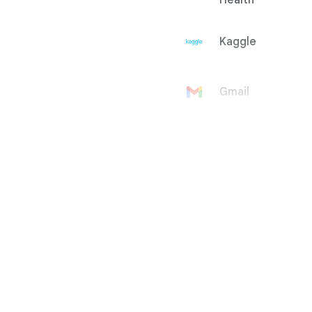
Health
Kaggle
Gmail
Konto
Google
Google Ad
Manager
Google
AdMob
Google Ads