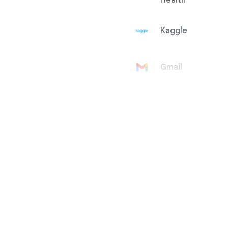
Health
Kaggle
Gmail
Konto
Google
Google Ad
Manager
Google
AdMob
Google Ads