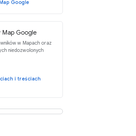
 Map Google
w Map Google
kowników w Mapach oraz
ych niedozwolonych
iach i treściach