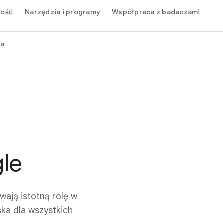
ność
Narzędzia i programy
Współpraca z badaczami
ja
le
ają istotną rolę w
ka dla wszystkich