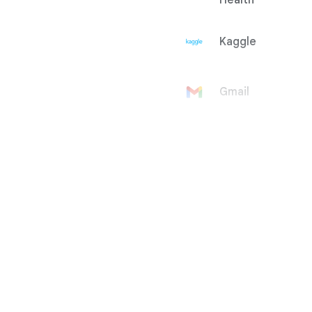
Health
Kaggle
Gmail
Konto
Google
Google Ad
Manager
Google
AdMob
Google Ads