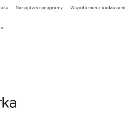
ność
Narzędzia i programy
Współpraca z badaczami
ja
rka