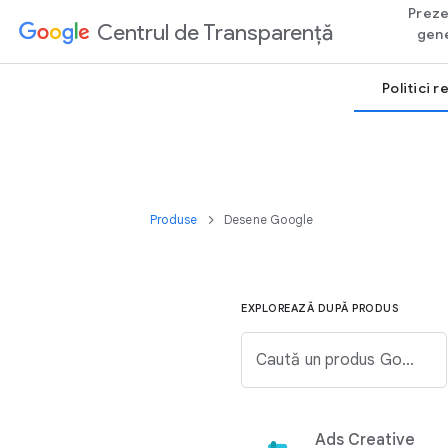
Preze
Centrul de Transparență
gene
Politici 
Produse
Desene Google
EXPLOREAZĂ DUPĂ PRODUS
Caută un produs Google din lista de mai jos.
Ads Creative