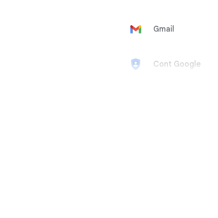
Gmail
Cont Google
Google Ad
Manager
Google
AdMob
Google Ads
Google
AdSense