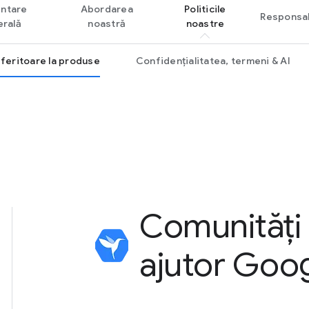
ntare
Abordarea
Politicile
Responsab
rală
noastră
noastre
referitoare la produse
Confidențialitatea, termeni & AI
Comunități
ajutor Goo