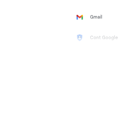
Gmail
Cont Google
Google Ad
Manager
Google
AdMob
Google Ads
Google
AdSense