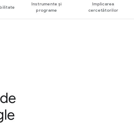
Instrumente și
Implicarea
ilitate
programe
cercetătorilor
 de
gle