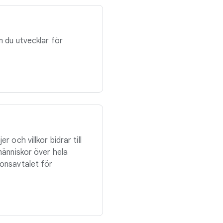
m du utvecklar för
r och villkor bidrar till
 människor över hela
ionsavtalet för