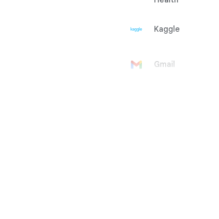
Health
Kaggle
Gmail
Google-
konto
Google Ad
Manager
Google
AdMob
Google Ads