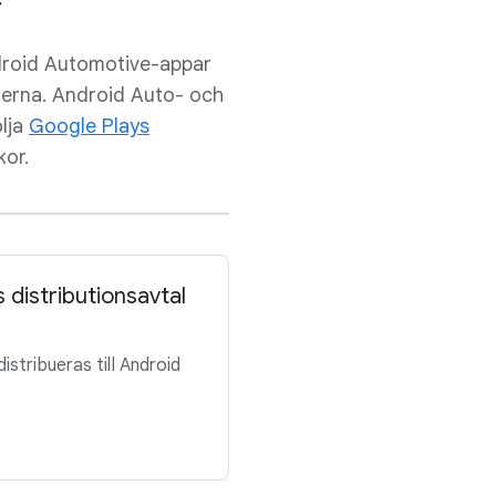
ndroid Automotive-appar
terna. Android Auto- och
lja
Google Plays
kor.
 distributionsavtal
istribueras till Android