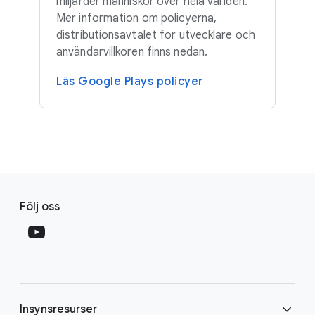
miljarder människor över hela världen.
Mer information om policyerna,
distributionsavtalet för utvecklare och
användarvillkoren finns nedan.
Läs Google Plays policyer
F
S
o
Följ oss
o
o
c
t
i
e
a
r
l
l
M
Insynsresurser