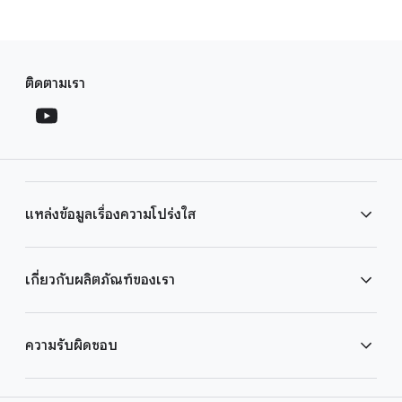
F
S
o
ติดตามเรา
o
o
c
t
i
e
a
r
l
l
M
แหล่งข้อมูลเรื่องความโปร่งใส
i
o
n
d
u
k
ศูนย์ความโปร่งใสของโฆษณา
เกี่ยวกับผลิตภัณฑ์ของเรา
l
s
e
รายงานเพื่อความโปร่งใส
วิธีการทำงานของ Search
ความรับผิดชอบ
วิธีการทำงานของ YouTube