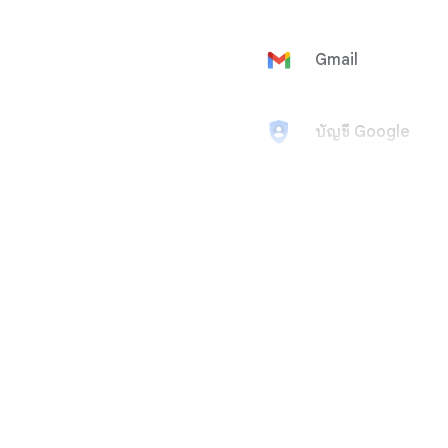
Gmail
บัญชี Google
Google Ad
Manager
Google
AdMob
Google Ads
Google
AdSense