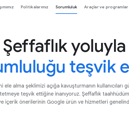
şımımız
Politikalarımız
Sorumluluk
Araçlar ve programlar
Şeffaflık yoluyla
umluluğu teşvik 
işimi ele alma şeklimizi açığa kavuşturmanın kullanıcıları 
atetmeye teşvik ettiğine inanıyoruz. Şeffaflık taahhüdü
ve içerik önerilerinin Google ürün ve hizmetleri genelinde