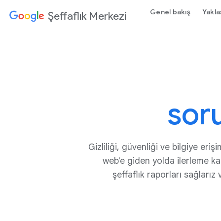
Genel bakış
Yakla
Şeffaflık Merkezi
sor
Gizliliği, güvenliği ve bilgiye er
web'e giden yolda ilerleme k
şeffaflık raporları sağlarız 