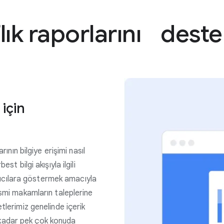
flık raporlarını dest
için
a
rının bilgiye erişimi nasıl
st bilgi akışıyla ilgili
lanıcılara göstermek amacıyla
esmi makamların taleplerine
tlerimiz genelinde içerik
kadar pek çok konuda