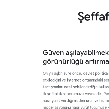
Şeffa
Güven aşılayabilmek 
görünürlüğü artırm
On yılı aşkın süre önce, devlet politikala
etkilediğini ve internet ortamındaki serbe
tartışmaları nasıl şekillendirdiğini kul
ilk şeffaflık raporumuzu yayınladık. R
nasıl yanıt verdiğimizden ürün ve hizme
moderasyonunu nasıl yürüttüğümüze 