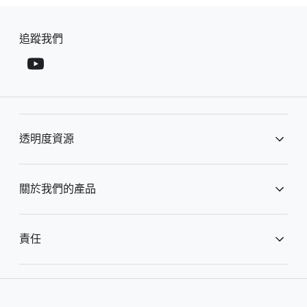
F
S
o
追蹤​我們
o
o
c
t
i
e
a
r
l
l
M
透明​度​資源
i
o
n
d
u
k
廣告​透明度​中心
關於​我們​的​產品
l
s
e
公開​報告
搜尋​服務​的​運作​方式
責任
YouTube 運作​方式
公共​政策