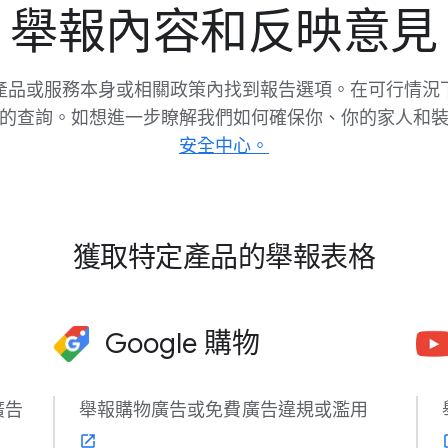
舉報​內容​和​反映​意見
產品​或​服務​本身​或​相關​政策​內​找到​報告​選​項。​在​可行​情況​
的​查詢。​如想​進一步​瞭解​我們​如何確​保你、​你​的​家人​和​
安全​中心。
獲取​特定​產品​的​舉報​表格
Google 購物
​廣告
舉報​購物​廣告​或​免費​廣告​違規​或​濫用