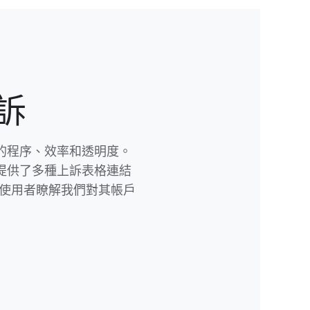
上訴
​的​程序、​效率​和​透明度。​
提供​了​多​種​上訴​表格​連結
使用​者​瞭解​我們​對​其帳​戶​