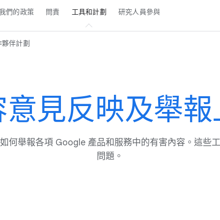
我們​的​政策
問責
工具​和​計劃
研究​人員​參與
​夥伴​計劃
​意見​反映​及​舉報​
如何​舉報​各​項 Google 產品​和​服務​中​的​有害​內容。​這些​工
問題。