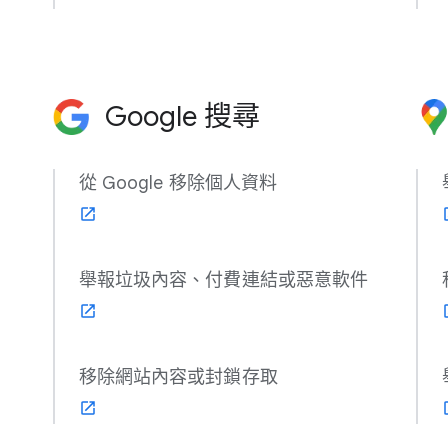
Google 搜尋
從 Google 移除​個人​資料
舉報​垃圾​內容、​付費​連結​或​惡意​軟件
移除​網站​內容​或​封鎖​存取