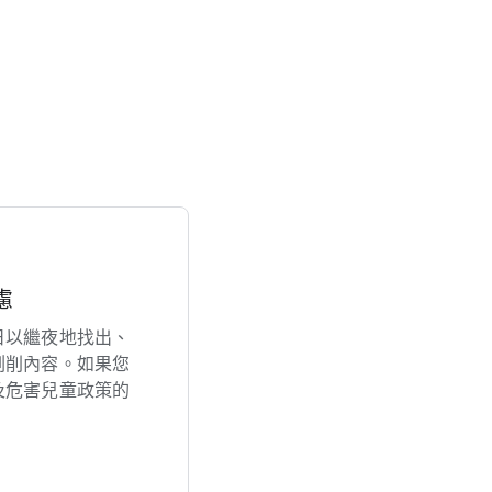
慮
​以​繼夜​地​找出、​
剝削​內容。​如果​您​
​危害​兒童​政策​的​