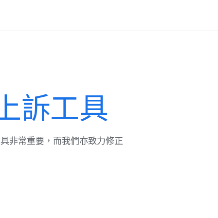
上​訴​工具
具​非常​重要，​而​我們​亦​致力​修正​