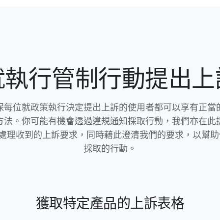
​執行​管制​行動​提出​
​每​位​就​政策​執行​決定​提出​上訴​的​使用​者​都​可以​享​有​正當
​方法。​你​可能​有​機會​透過​違規​通知​採取​行動，​我們​亦​在​此​
處理​收到​的​上訴​要求，​同時​藉此​澄清​我們​的​要求，​以​幫助​
採取​的​行動。
獲取​特定​產品​的​上訴​表格