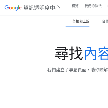
概覽
我們​的​做法
資訊​透明度​中心
舉報​和​上訴
合作
尋​找
內容
我們​建立​了​專屬​頁面，​助你​瞭解​