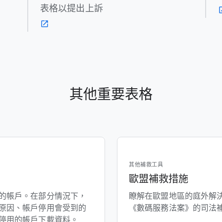
表格以​提出​上訴
其他​重要​表格
其他​補救​工​具
歐盟​補救​措施
​的​帳戶。​在​部分​情況​下，​
瞭解​在​歐盟​地區​的​庭外​解
的​原因、​帳戶​停用會​受到​的​
《數​碼​服務​法案》​的​司法
​停用​的​帳戶​下載​資料。