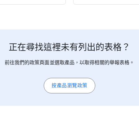
正在​尋找​這​裡​未​有​列出​的​表格？
前往​我們​的​政策​頁面​並​選取​產品，​以​取得​相關​的​舉報​表格。
按​產品​瀏覽​政策