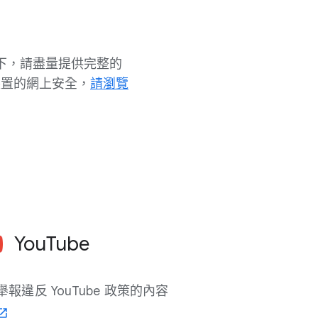
下，​請​盡量​提供​完整​的​
裝置​的​網上​安全，
請​瀏覽​
YouTube
舉報​違​反 YouTube 政策​的​內容