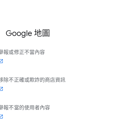
Google 地圖
舉報​或​修正​不當​內容
移除​不​正確​或​欺詐​的​商店​資訊
舉報​不當​的​使用​者​內容