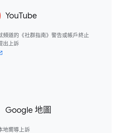
YouTube
就​頻道​的​《社群​指​南》​警告​或​帳戶​終止​
提出​上訴
Google 地圖
本​地​嚮導​上​訴