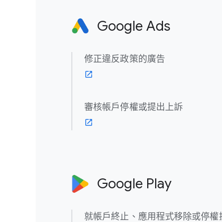
Google Ads
修正​違反​政策​的​廣告
審核帳​戶​停權​或​提出​上訴
Google Play
就​帳戶​終止、​應用​程式​移除​或​停權​