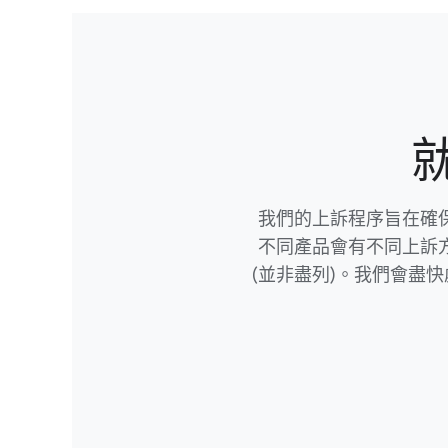
就
我們​的​上訴​程序旨​在​確保
不同​產品​會​有​不同​上​訴
(並​非盡列)。​我們​會​盡快​