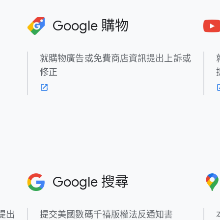
Google 購物
就​購物​廣告​或​免費商店​資訊​提出​上訴​或​
修正
Google 搜尋
提出​
提交​美國​數碼千禧版​權​法​反​通知書​