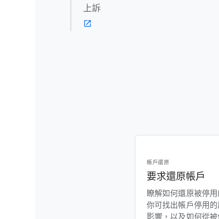
上訴
帳戶​還​原
要求​還​原​帳戶
瞭解​如何​還​原​被​停用
你​可​找​出​帳戶​停用​
影響，​以及​如何​從​被