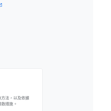
決​方法，​以及​依據​
​補救​措施。