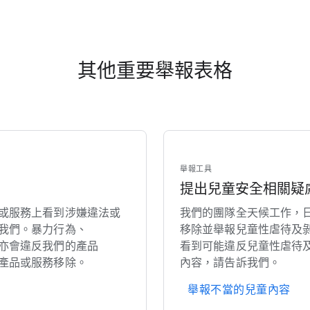
其他​重要​舉報​表格
舉報​工​具
提出​兒童​安全​相關​疑
或​服務​上​看到​涉嫌​違法​或​
我們​的​團隊​全​天​候​工作，​日
​我們。​暴力​行為、​
移除​並​舉報​兒童性​虐待​及​
​會​違反​我們​的​產品​
看到​可能​違反​兒童性​虐待​及
​產品​或​服務​移除。
內容，​請​告訴​我們。
舉報​不當​的​兒童​內容