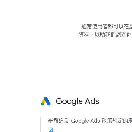
通常​使用​者​都​可以​在​
資料，​以助​我們​調查你​
Google Ads
舉報​違​反 Google Ads 政策​規定​的