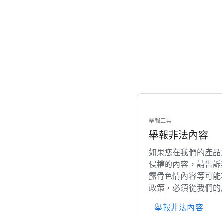
舉報​工​具
舉報非​法​內容
如果​您​在​我們​的​產品​
侵權​的​內容，​請​告訴
露骨色情​內容​等​可能​亦
政策，​必須​從​我們​的
舉報非​法​內容