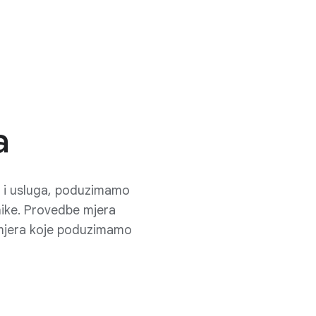
a
da i usluga, poduzimamo
nike. Provedbe mjera
e mjera koje poduzimamo