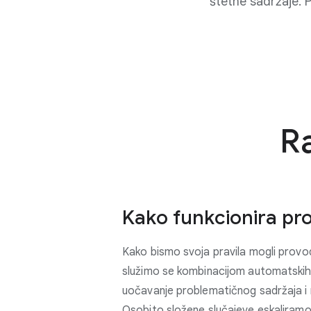
štetne sadržaje. P
R
Kako funkcionira pr
Kako bismo svoja pravila mogli provodi
služimo se kombinacijom automatskih i
uočavanje problematičnog sadržaja 
Osobito složene slučajeve eskalira