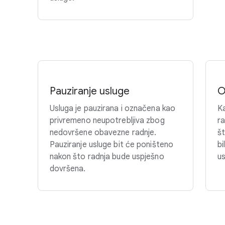
Pauziranje usluge
O
Usluga je pauzirana i označena kao
Ka
privremeno neupotrebljiva zbog
r
nedovršene obavezne radnje.
št
Pauziranje usluge bit će poništeno
bi
nakon što radnja bude uspješno
us
dovršena.