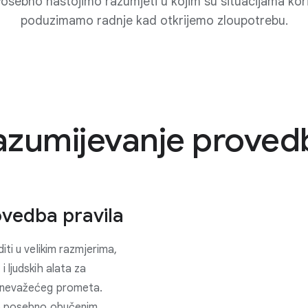
osebno nastojimo razumjeti u kojim su situacijama korisn
poduzimamo radnje kad otkrijemo zloupotrebu.
azumijevanje proved
ovedba pravila
ti u velikim razmjerima,
 ljudskih alata za
i nevažećeg prometa.
mo posebno obučenim