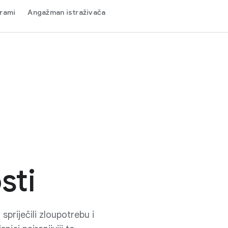
grami
Angažman istraživača
sti
spriječili zloupotrebu i