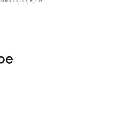
ici najranjiviji te
be