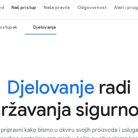
ed
Naš pristup
Naša pravila
Odgovornost
Alati i pro
ostupak
Djelovanje
Djelovanje
radi
ržavanja sigurno
 pripravni kako bismo u okviru svojih proizvoda i usluga 