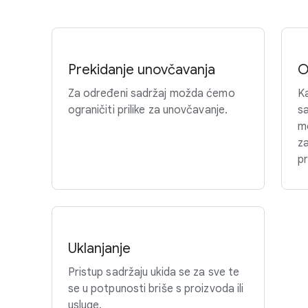
Prekidanje unovčavanja
O
Za određeni sadržaj možda ćemo
Ka
ograničiti prilike za unovčavanje.
sa
m
za
pr
Uklanjanje
Pristup sadržaju ukida se za sve te
se u potpunosti briše s proizvoda ili
usluge.