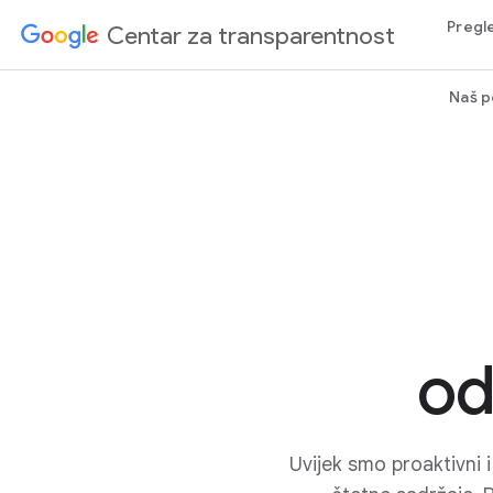
Pregl
‏Centar za transparentnost
Naš p
od
Uvijek smo proaktivni i