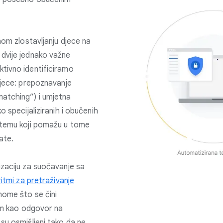
nom zlostavljanju djece na
dvije jednako važne
tivno identificiramo
djece: prepoznavanje
atching”) i umjetna
o specijaliziranih i obučenih
 temu koji pomažu u tome
ate.
izaciju za suočavanje sa
itmi za pretraživanje
nome što se čini
jem kao odgovor na
su osmišljeni tako da ne