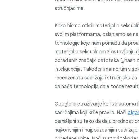
stručnjacima.
Kako bismo otkrili materijal o seksual
svojim platformama, oslanjamo se na 
tehnologije koje nam pomažu da proak
materijal o seksualnom zlostavljanju 
određenih značajki datoteka („hash m
inteligencija. Također imamo tim visok
recenzenata sadržaja i stručnjaka za
da naša tehnologija daje točne rezult
Google pretraživanje koristi automat
sadržajima koji krše pravila. Naši
algor
osmišljeni su tako da daju prednost o
najkorisnijim i najpouzdanijim sadrža
određene upite. Naši sustavi također 