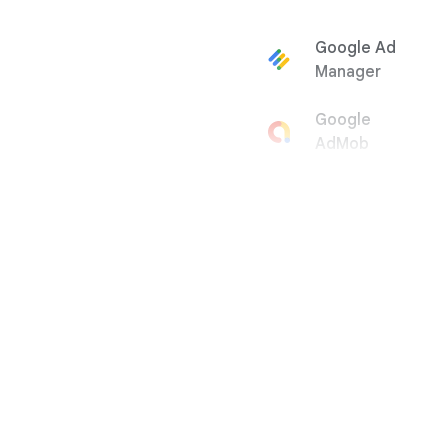
Google Ad
Manager
Google
AdMob
Google Ads
Google Play
프로그래밍
검색 엔진
여행