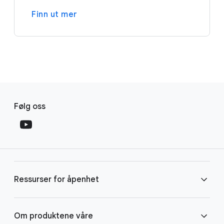
Finn ut mer
F
S
o
Følg oss
o
o
c
t
i
e
a
r
l
l
M
Ressurser for åpenhet
i
o
n
d
u
k
Ads Transparency Center
Om produktene våre
l