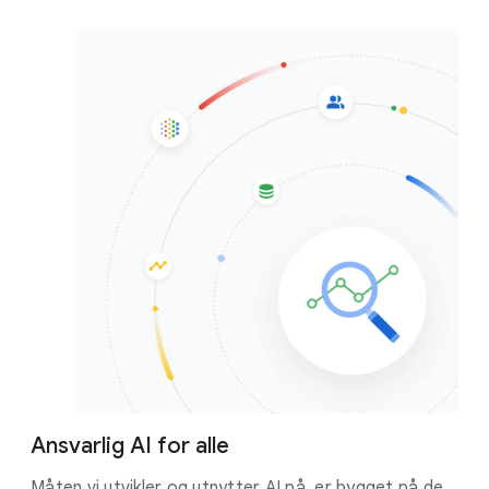
Ansvarlig AI for alle
Måten vi utvikler og utnytter AI på, er bygget på de