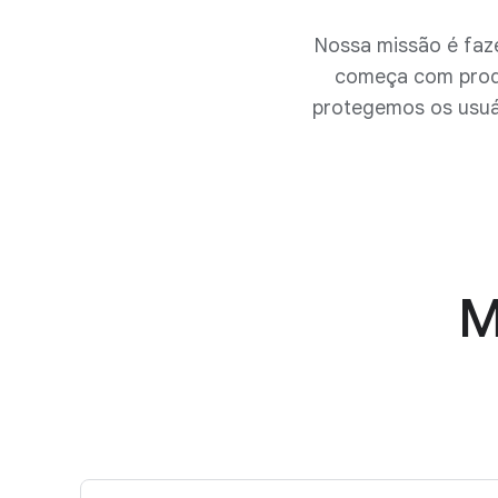
Nossa missão é faze
começa com produ
protegemos os usuá
M