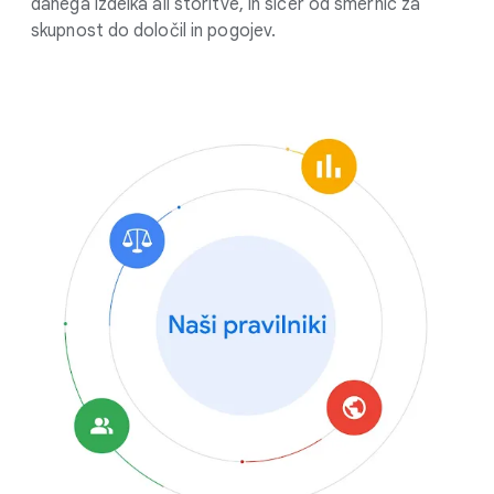
danega izdelka ali storitve, in sicer od smernic za
skupnost do določil in pogojev.