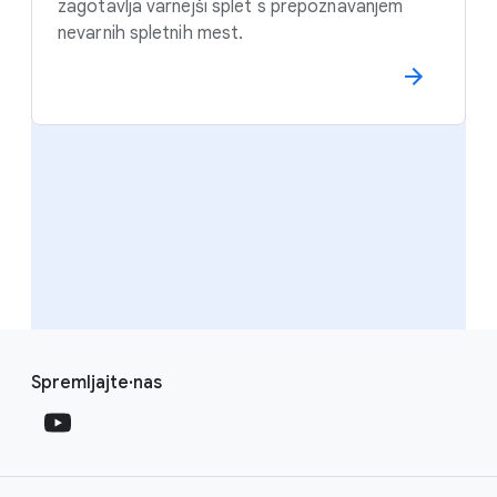
zagotavlja varnejši splet s prepoznavanjem
nevarnih spletnih mest.
F
S
o
Spremljajte·nas
o
o
c
t
i
e
a
r