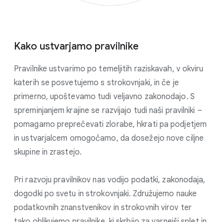
Kako ustvarjamo pravilnike
Pravilnike ustvarimo po temeljitih raziskavah, v okviru
katerih se posvetujemo s strokovnjaki, in če je
primerno, upoštevamo tudi veljavno zakonodajo. S
spreminjanjem krajine se razvijajo tudi naši pravilniki –
pomagamo preprečevati zlorabe, hkrati pa podjetjem
in ustvarjalcem omogočamo, da dosežejo nove ciljne
skupine in zrastejo.
Pri razvoju pravilnikov nas vodijo podatki, zakonodaja,
dogodki po svetu in strokovnjaki. Združujemo nauke
podatkovnih znanstvenikov in strokovnih virov ter
tako oblikujemo pravilnike, ki skrbijo za varnejši splet in