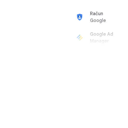
Račun
Google
Google Ad
Manager
Google
AdMob
Google Ads
Google
AdSense
Google Arts
& Culture