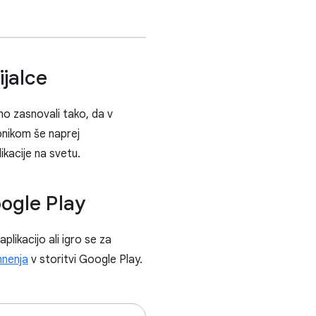
ijalce
o zasnovali tako, da v
bnikom še naprej
ikacije na svetu.
oogle Play
plikacijo ali igro se za
mnenja
v storitvi Google Play.