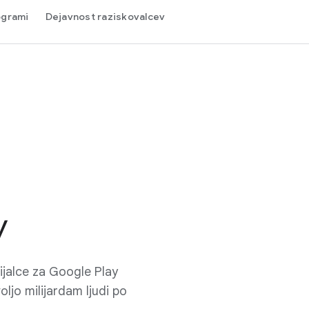
ogrami
Dejavnost raziskovalcev
y
vijalce za Google Play
oljo milijardam ljudi po