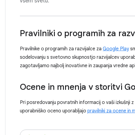
vsem svetu.
Pravilniki o programih za razv
Pravilnike o programih za razvijalce za
Google Play
sm
sodelovanju s svetovno skupnostjo razvijalcev upora
zagotavljamo najbolj inovativne in zaupanja vredne apl
Ocene in mnenja v storitvi G
Pri posredovanju povratnih informacij o vaši izkušnji z a
uporabniško oceno uporabljajo
pravilniki za ocene in 