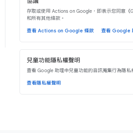
協議
存取​或​使用 Actions on Google，​即​表示​您​同意​《G
和​所有​其他​條款。
查​看 Actions on Google 條款
查​看 Google
兒童​功​能​隱私權​聲明
查​看 Google 助理​中兒童​功能​的​音訊​蒐​集行​為​隱
查​看隱私權​聲明