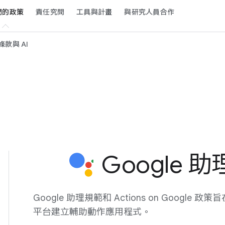
​的​政策
責任​究問
工具​與​計畫
與​研究​人員​合作
款​與 A​I
Google 助
Google 助理​規範​和 Actions on Google 政策旨
平台建立​輔助​動作​應​用​程式。