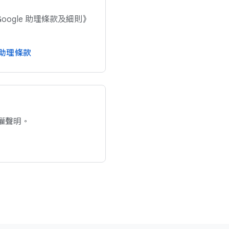
oogle 助理​條款​及​細​則​》​
 助理​條款
私權​聲明。