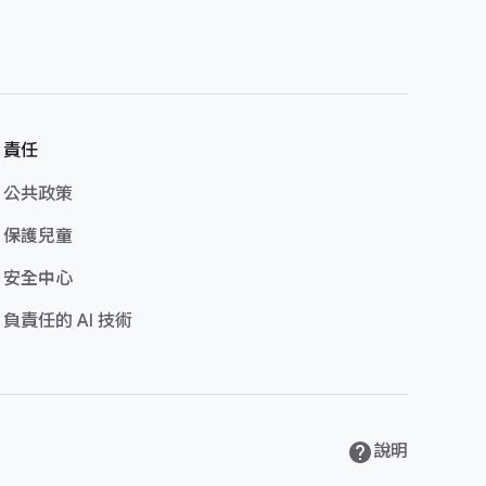
責任
公共​政策
保護​兒童
安全​中心
負責任​的 A​I 技術
說明