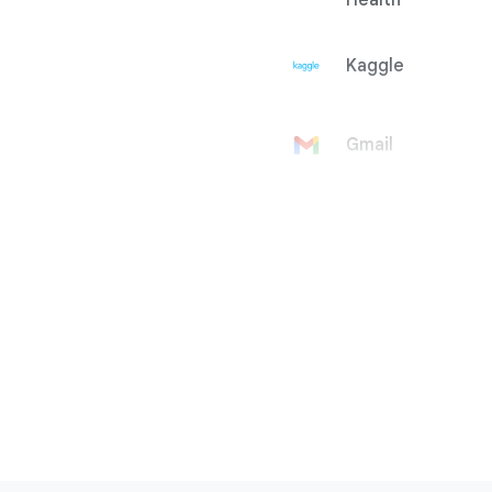
Health
Kaggle
Gmail
Google 帳戶
Google Ad
Manager
Google
AdMob
Google Ads