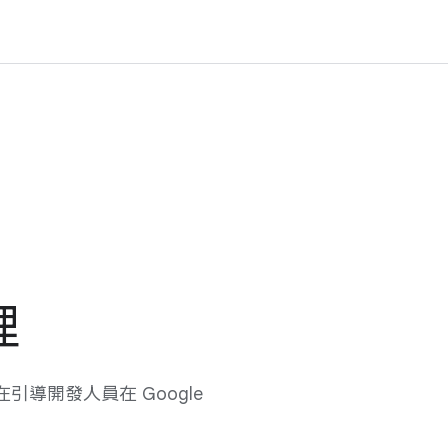
理
​在​引導​開發​人員​在 Google