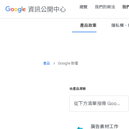
總覽
我們​的​做法
我們
資訊​公開​中心
產品​政策
隱​私權、​條
產品
Google 助理
依​產品​探索
從​下方清​單​搜尋 Google 產品。
廣告素材​工作​