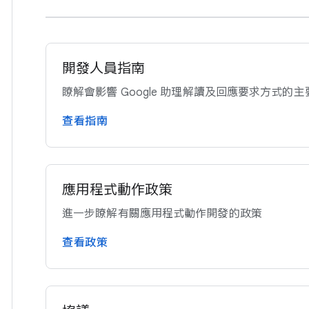
開發​人員​指南
瞭解會​影響 Google 助理​解讀​及​回應​要求​方式​的​
查​看​指南
應​用程式​動作​政策
進一步​瞭解​有關​應​用程式​動作​開發​的​政策
查​看​政策