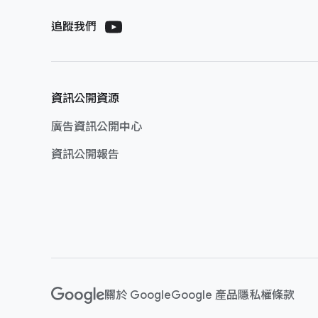
F
S
o
Google
追蹤​我們
o
o
AdSense
c
t
i
Google 藝術​
e
a
與​文化
r
資訊​公開​資源
l
l
M
廣告​資訊​公開​中心
Google 助理
i
o
n
d
資訊​公開​報告
u
k
Google 我​的​
l
s
商家
e
Google 日​曆
Google Chat
關於 Google
Google 產品
隱私權
條款