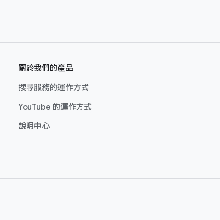
關於​我們​的​產品
搜尋​服務​的​運作​方式
YouTube 的​運作​方式
說明​中心