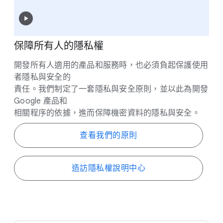
保障​所有​人​的​隱私權
開發​所有​人​適用​的​產品​和​服務​時，​也​必須​負起​保護​使用​
者​隱私​與​安全​的
責任。​我們​制定​了​一​套​隱私​與​安全​原則，​並​以​此​為​開發
Google 產品​和
相關​程序​的​依據，​進而​保障​機密​資料​的​隱私​與​安全。
查​看​我們​的​原則
造​訪​隱私權​說明​中心