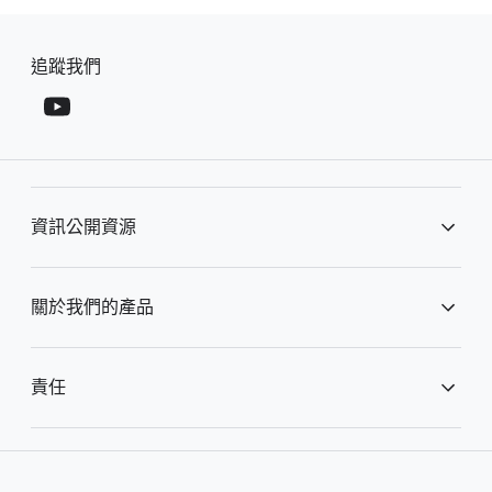
F
S
o
追蹤​我們
o
o
c
t
i
e
a
r
l
l
M
資訊​公開​資源
i
o
n
d
u
k
廣告​資訊​公開​中心
關於​我們​的​產品
l
s
e
資訊​公開​報告
搜尋​服務​的​運作​方式
責任
YouTube 的​運作​方式
公共​政策