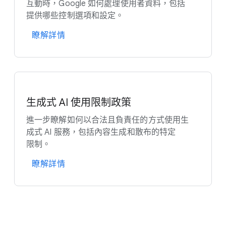
互動​時，​Google 如何​處理​使用​者​資料，​包括​
提供​哪些​控制​選​項​和​設定。
瞭解​詳情
生​成式 A​I 使用​限制​政策
進一步​瞭解​如何​以​合法且​負責任​的​方式​使用生​
成式 AI 服務，​包括​內容​生成​和​散布​的​特定​
限制。
瞭解​詳情