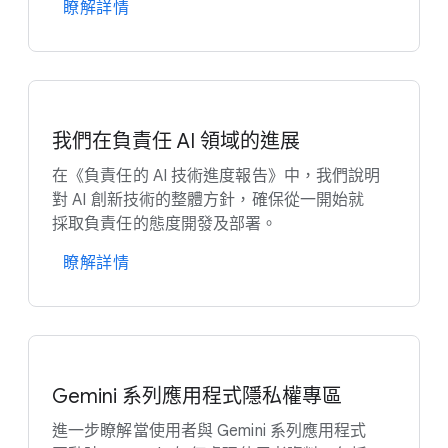
瞭解​詳情
我們​在​負責任 AI 領域​的​進展
在​《負​責任​的 A​I 技術​進度​報告​》​中，​我們​說明​
對 A​I 創新​技術​的​整體​方針，​確保​從​一​開始​就​
採取​負責任​的​態度​開發​及​部署。
瞭解​詳情
Gemini 系列​應​用​程式​隱私權​專區
進一步​瞭解​當​使用者​與 Gemini 系列​應​用​程式​