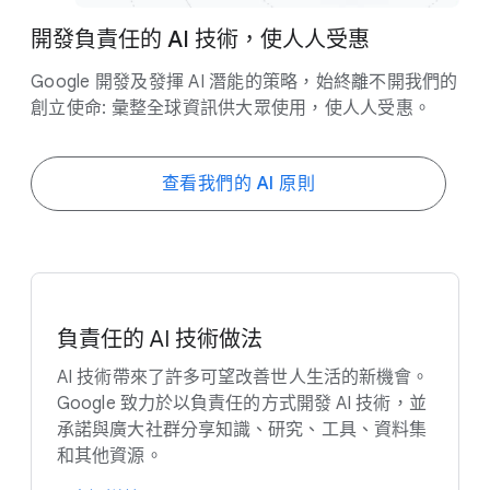
開發​負​責任​的 A​I 技術，​使​人​人​受​惠
Google 開發​及​發揮 AI 潛能​的​策略，​始終離​不​開​我們​的​
創立​使​命: 彙整​全球​資訊​供​大眾​使用，​使​人​人​受惠。
查​看​我們​的 A​I 原則
負責任​的 A​I 技術​做法
AI 技術​帶來​了​許多​可望​改善​世人​生活​的​新​機會。​
Google 致力​於​以​負責任​的​方式​開發 AI 技術，​並​
承諾​與​廣大​社群分​享​知識、​研究、​工具、​資料集​
和​其他​資源。