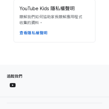
YouTube Kids 隱私權​聲明
瞭解​我們​如何​協助​家長​瞭解​應​用​程式​
收集​的​資料。
查​看隱私權​聲明
F
S
o
追蹤​我們
o
o
c
t
i
e
a
r
l
l
M