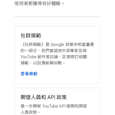
使用​者​都​獲得​良​好​體驗。
社群規範
《社群規範》​是 Google 政策​中​相當​重要​
的​一​部分，​我們​會​諮詢​外部​專家​並​與
YouTube 創作​者​討論，​定期​修訂​相關​
規範，​以​因應​新興挑戰。
查​看​規範
開發​人員​和 A​PI 政策
進一步​瞭解 YouTube API 服務​和​開發​
人員​政策。