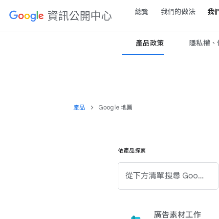
總覽
我們​的​做法
我們
資訊​公開​中心
產品​政策
隱​私權、​條
產品
Google 地圖
依​產品​探索
從​下方清​單​搜尋 Google 產品。
廣告素材​工作​