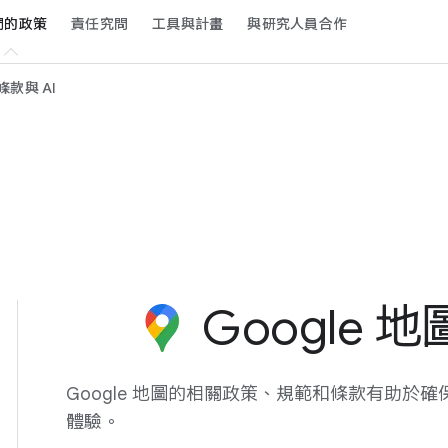
​的​政策
責任​究問
工具​與​計畫
與​研究​人員​合作
款​與 A​I
Google 地
Google 地圖​的​相關​政策、​規範​和​條款​有助於​確保​
體驗。