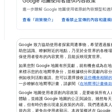
Google 地圖​使用​者​提供​內容​政策
進一步​瞭解 Google 地圖​使用​者​原創內容​類型​和​適
查​看​「政策​簡介」
查​看​禁止​宣傳​的​內容​和​違規