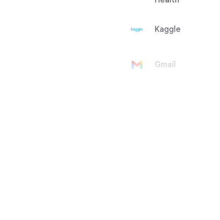
Health
Kaggle
Gmail
Google 帳戶
Google Ad
Manager
Google
AdMob
Google Ads