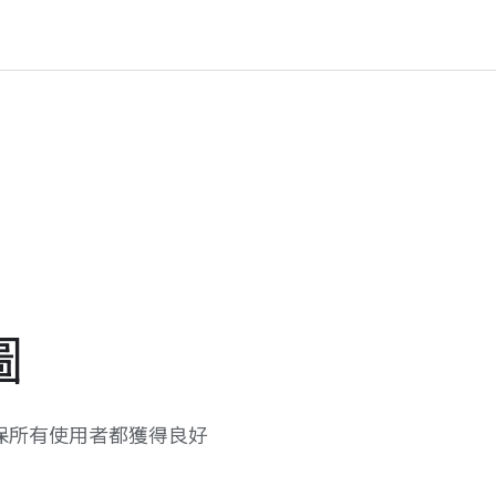
圖
所有​使用​者​都​獲得​良​好​