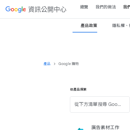
總覽
我們​的​做法
我們
資訊​公開​中心
產品​政策
隱​私權、​條
產品
Google 購物
依​產品​探索
從​下方清​單​搜尋 Google 產品。
廣告素材​工作​