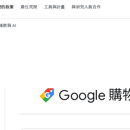
​的​政策
責任​究問
工具​與​計畫
與​研究​人員​合作
款​與 A​I
Google 購