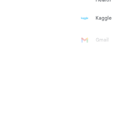
Health
Kaggle
Gmail
Google 帳戶
Google Ad
Manager
Google
AdMob
Google Ads