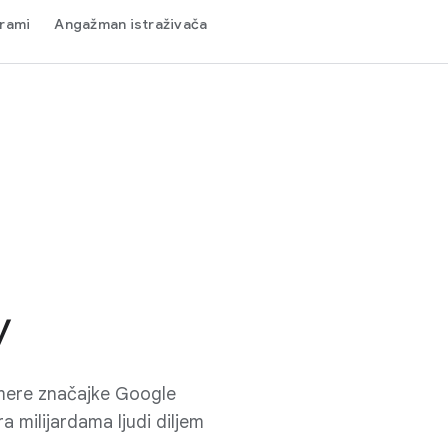
grami
Angažman istraživača
y
amere značajke Google
ra milijardama ljudi diljem