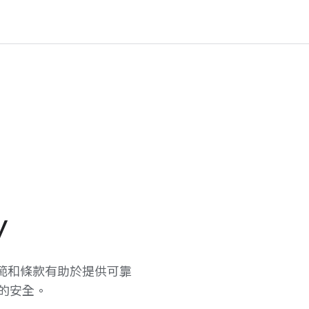
y
範​和​條款​有助於​提供​可靠​
​的​安全。