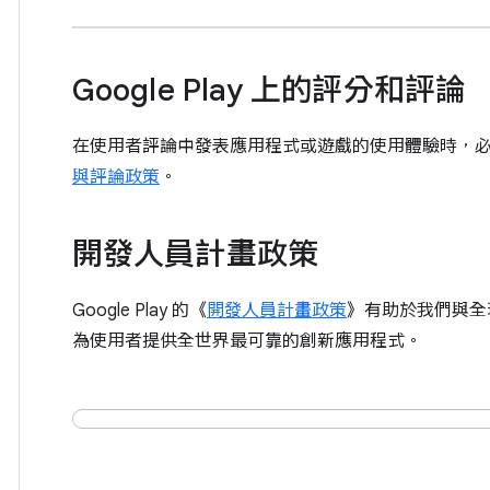
Google Play 上​的​評分​和​評論
在​使用​者​評論​中​發表​應​用​程式​或​遊戲​的​使用​體驗​時，​必須
與​評論​政策
。
開發​人員​計畫​政策
Google Play 的​《
開發​人員​計畫​政策
​》​有​助於​我們​與​
為​使用​者​提供​全​世界​最​可​靠​的​創新​應​用​程式。