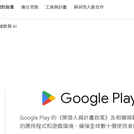
​的​政策
責任​究問
工具​與​計畫
與​研究​人員​合作
款​與 A​I
Google Pla
Google Play 的​《開發​人員​計畫​政策》​及​相關​規
的​應用​程式​和​遊戲​環境，​確保​全球數​十億​使用者