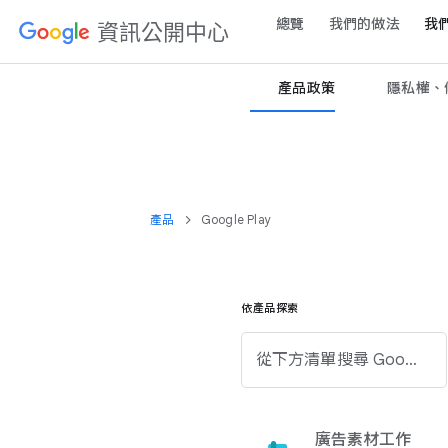
總覽
我們​的​做法
我們
資訊​公開​中心
產品​政策
隱​私權、​條
產品
Google Play
依​產品​探索
從​下方清​單​搜尋 Google 產品。
廣告素材​工作​