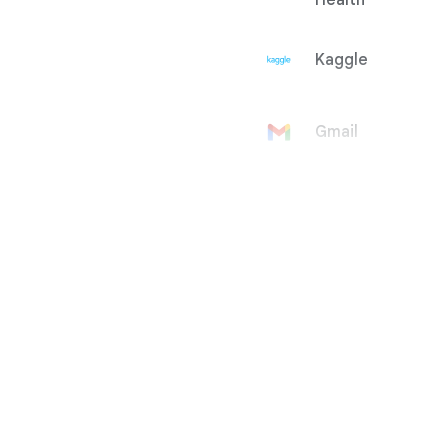
Health
Kaggle
Gmail
Google 帳戶
Google Ad
Manager
Google
AdMob
Google Ads