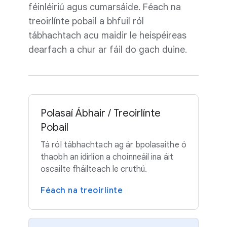
féinléiriú agus cumarsáide. Féach na
treoirlínte pobail a bhfuil ról
tábhachtach acu maidir le heispéireas
dearfach a chur ar fáil do gach duine.
Polasaí Ábhair / Treoirlínte
Pobail
Tá ról tábhachtach ag ár bpolasaithe ó
thaobh an idirlíon a choinneáil ina áit
oscailte fháilteach le cruthú.
Féach na treoirlínte