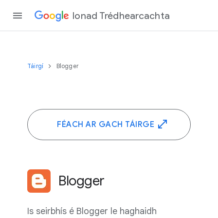
Ionad Trédhearcachta
Táirgí
Blogger
FÉACH AR GACH TÁIRGE
Blogger
Is seirbhís é Blogger le haghaidh