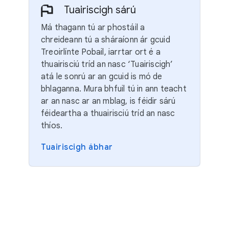
Tuairiscigh sárú
Má thagann tú ar phostáil a
chreideann tú a sháraíonn ár gcuid
Treoirlínte Pobail, iarrtar ort é a
thuairisciú tríd an nasc ‘Tuairiscigh’
atá le sonrú ar an gcuid is mó de
bhlaganna. Mura bhfuil tú in ann teacht
ar an nasc ar an mblag, is féidir sárú
féideartha a thuairisciú tríd an nasc
thíos.
Tuairiscigh ábhar