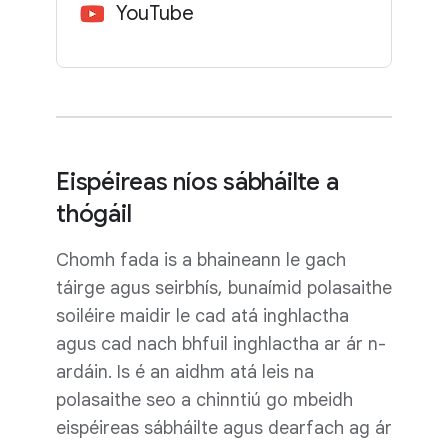
YouTube
Eispéireas níos sábháilte a
thógáil
Chomh fada is a bhaineann le gach
táirge agus seirbhís, bunaímid polasaithe
soiléire maidir le cad atá inghlactha
agus cad nach bhfuil inghlactha ar ár n-
ardáin. Is é an aidhm atá leis na
polasaithe seo a chinntiú go mbeidh
eispéireas sábháilte agus dearfach ag ár