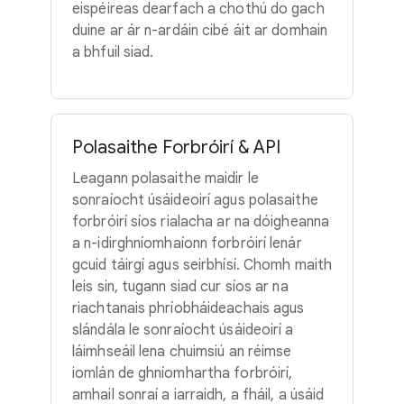
eispéireas dearfach a chothú do gach
duine ar ár n-ardáin cibé áit ar domhain
a bhfuil siad.
Polasaithe Forbróirí & API
Leagann polasaithe maidir le
sonraíocht úsáideoirí agus polasaithe
forbróirí síos rialacha ar na dóigheanna
a n-idirghníomhaíonn forbróirí lenár
gcuid táirgí agus seirbhísí. Chomh maith
leis sin, tugann siad cur síos ar na
riachtanais phríobháideachais agus
slándála le sonraíocht úsáideoirí a
láimhseáil lena chuimsiú an réimse
iomlán de ghníomhartha forbróirí,
amhail sonraí a iarraidh, a fháil, a úsáid