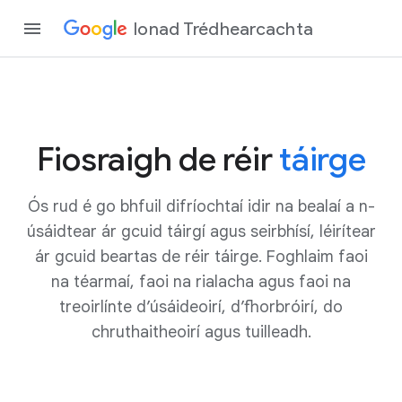
Ionad Trédhearcachta
Fiosraigh de réir
táirge
Ós rud é go bhfuil difríochtaí idir na bealaí a n-
úsáidtear ár gcuid táirgí agus seirbhísí, léirítear
ár gcuid beartas de réir táirge. Foghlaim faoi
na téarmaí, faoi na rialacha agus faoi na
treoirlínte d’úsáideoirí, d’fhorbróirí, do
chruthaitheoirí agus tuilleadh.