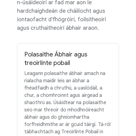
n-úsáideoirí ar fad mar aon le
hardchaighdeán de cháilíocht agus
iontaofacht d'fhógróirí, foilsitheoirí
agus cruthaitheoirí ábhair araon.
Polasaithe Ábhair agus
treoirlínte pobail
Leagann polasaithe ábhair amach na
rialacha maidir leis an ábhar a
fhéadfaidh a chruthú, a uaslódáil, a
chur, a chomhroinnt agus airgead a
shaothrú as. Úsáidtear na polasaithe
seo mar threoir do mhodhnóireacht
ábhair agus do ghníomhartha
forfheidhmithe ar ár gcuid táirgí. Tá ról
tábhachtach ag Treoirlínte Pobail in