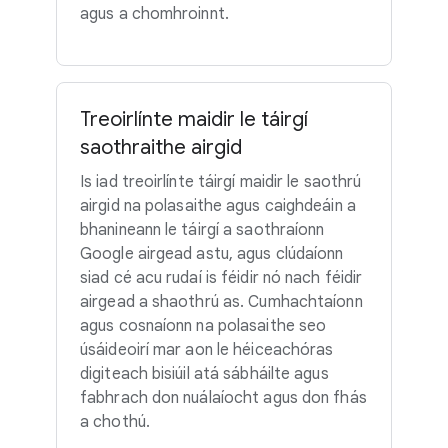
agus a chomhroinnt.
Treoirlínte maidir le táirgí
saothraithe airgid
Is iad treoirlínte táirgí maidir le saothrú
airgid na polasaithe agus caighdeáin a
bhanineann le táirgí a saothraíonn
Google airgead astu, agus clúdaíonn
siad cé acu rudaí is féidir nó nach féidir
airgead a shaothrú as. Cumhachtaíonn
agus cosnaíonn na polasaithe seo
úsáideoirí mar aon le héiceachóras
digiteach bisiúil atá sábháilte agus
fabhrach don nuálaíocht agus don fhás
a chothú.