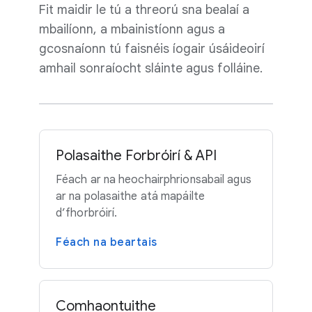
Fit maidir le tú a threorú sna bealaí a
mbailíonn, a mbainistíonn agus a
gcosnaíonn tú faisnéis íogair úsáideoirí
amhail sonraíocht sláinte agus folláine.
Polasaithe Forbróirí & API
Féach ar na heochairphrionsabail agus
ar na polasaithe atá mapáilte
d’fhorbróirí.
Féach na beartais
Comhaontuithe