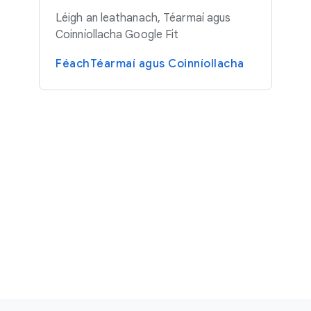
Léigh an leathanach, Téarmaí agus
Coinníollacha Google Fit
FéachTéarmaí agus Coinníollacha
F