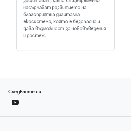
защитават, като същевременно
насърчават развитието на
благоприятна дигитална
екосистема, която е безопасна и
дава възможност за нововъведения
и растеж.
F
S
o
Следвайте ни
o
o
c
t
i
e
a
r
l
l
M